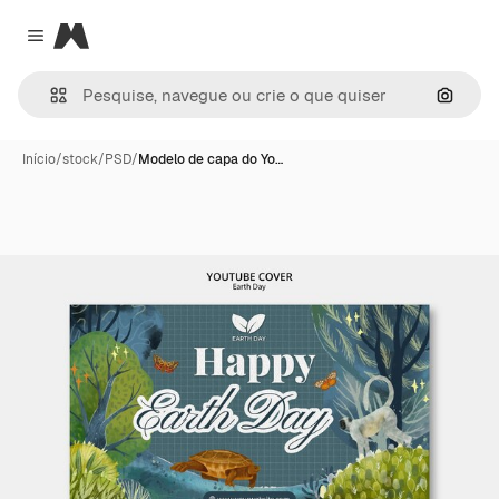
Magnific
Close menu
Pesqui
Início
/
stock
/
PSD
/
Modelo de capa do Yo…