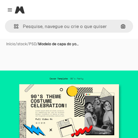
Magnific
Close menu
Pesqui
Início
/
stock
/
PSD
/
Modelo de capa do yo…