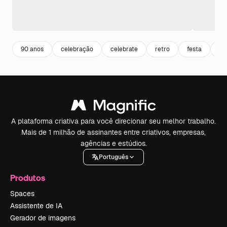
90 anos
celebração
celebrate
retro
festa
re
A plataforma criativa para você direcionar seu melhor trabalho.
Mais de 1 milhão de assinantes entre criativos, empresas,
agências e estúdios.
Português
Produtos
Spaces
Assistente de IA
Gerador de imagens