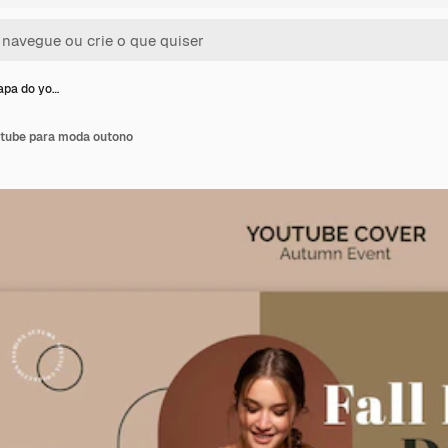
apa do yo…
utube para moda outono