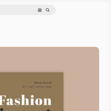
Pesquisar por imagem
Buscar