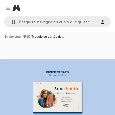
Magnific
Close menu
Pesqui
Início
/
stock
/
PSD
/
Modelo de cartão de …