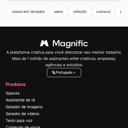
restaurant template
sabor
refeição
culinaria
gast
A plataforma criativa para você direcionar seu melhor trabalho.
Mais de 1 milhão de assinantes entre criativos, empresas,
agências e estúdios.
Português
Produtos
Spaces
Assistente de IA
Gerador de imagens
Gerador de vídeos
Texto para voz
Conteúdo de stock