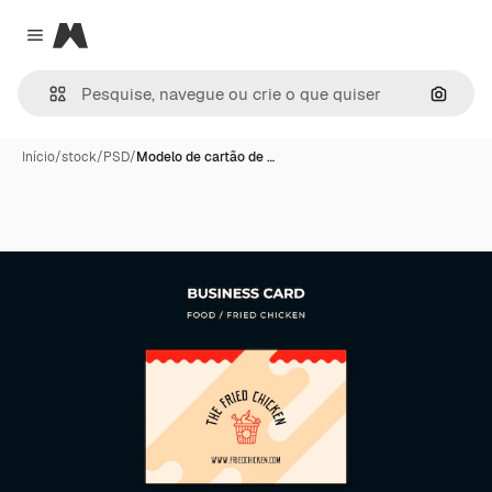
Magnific
Close menu
Pesqui
Início
/
stock
/
PSD
/
Modelo de cartão de …