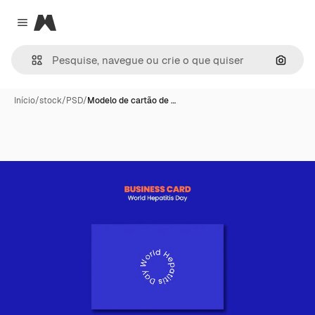
Magnific
Close menu
Pesqui
Início
/
stock
/
PSD
/
Modelo de cartão de …