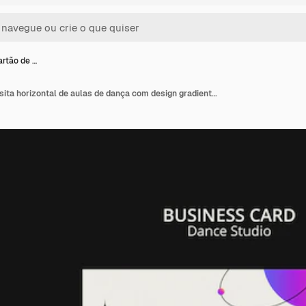
rtão de …
Modelo de cartão de visita horizontal de aulas de dança com design gradiente e estrelas