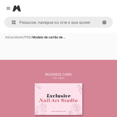
Magnific
Close menu
Pesqui
Início
/
stock
/
PSD
/
Modelo de cartão de …