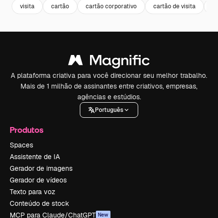
visita
cartão
cartão corporativo
cartão de visita
pa
A plataforma criativa para você direcionar seu melhor trabalho.
Mais de 1 milhão de assinantes entre criativos, empresas,
agências e estúdios.
Português
Produtos
Spaces
Assistente de IA
Gerador de imagens
Gerador de vídeos
Texto para voz
Conteúdo de stock
MCP para Claude/ChatGPT
New