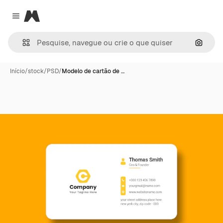
Magnific
Close menu
Pesqui
Início
/
stock
/
PSD
/
Modelo de cartão de …