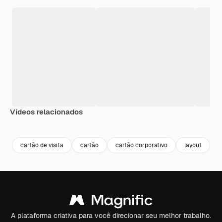
Vídeos relacionados
Premium
Premium
Premium
Premium
cartão de visita
cartão
cartão corporativo
layout
i
A plataforma criativa para você direcionar seu melhor trabalho.