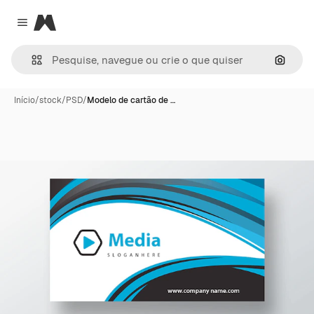
Magnific
Close menu
Pesqui
Início
/
stock
/
PSD
/
Modelo de cartão de …