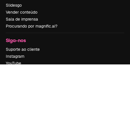
Slidesgo
Vender conteúdo
Sala de imprensa
Procurando por magnific.ai?
Siga-nos
Suporte ao cliente
Instagram
YouTube
LinkedIn
TikTok
Discord
X
Reddit
Copyright © 2010-
2026
Freepik Company S.L.U.
Todos os direitos
reservados
.