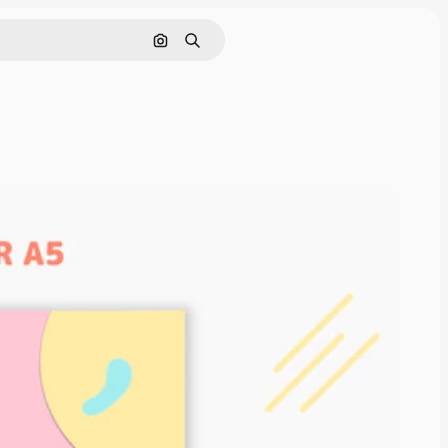
Pesquisar por imagem
Buscar