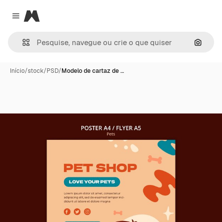
Magnific
Close menu
Pesqui
Início
/
stock
/
PSD
/
Modelo de cartaz de …