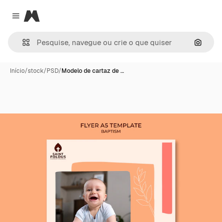
Magnific
Close menu
Pesqui
Início
/
stock
/
PSD
/
Modelo de cartaz de …