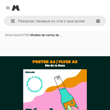
Magnific
Close menu
Pesqui
Início
/
stock
/
PSD
/
Modelo de cartaz de …