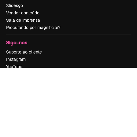
Slidesgo
Vender conteúdo
Sala de imprensa
Procurando por magnific.ai?
Siga-nos
Suporte ao cliente
Instagram
YouTube
LinkedIn
TikTok
Discord
X
Reddit
Copyright © 2010-
2026
Freepik Company S.L.U.
Todos os direitos
reservados
.