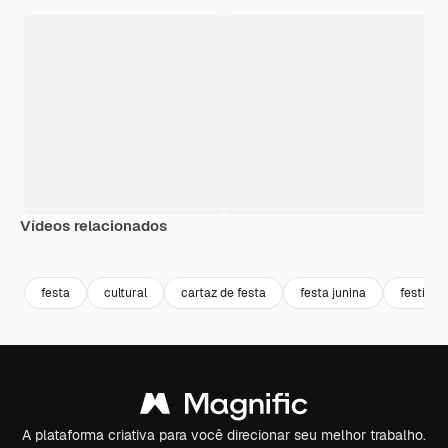
Vídeos relacionados
Premium
Premium
Premium
Premium
festa
cultural
cartaz de festa
festa junina
festival
A plataforma criativa para você direcionar seu melhor trabalho.