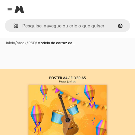
Magnific
Close menu
Pesqui
Início
/
stock
/
PSD
/
Modelo de cartaz de …