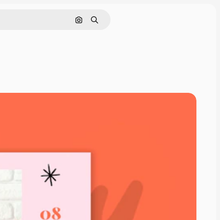
Pesquisar por imagem
Buscar