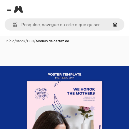
Magnific
Close menu
Pesqui
Início
/
stock
/
PSD
/
Modelo de cartaz de …