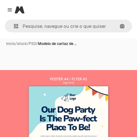
Magnific
Close menu
Pesqui
Início
/
stock
/
PSD
/
Modelo de cartaz de …