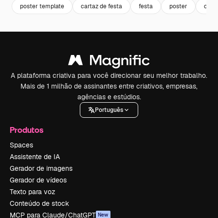
poster template
cartaz de festa
festa
poster
cele
A plataforma criativa para você direcionar seu melhor trabalho.
Mais de 1 milhão de assinantes entre criativos, empresas,
agências e estúdios.
Português
Produtos
Spaces
Assistente de IA
Gerador de imagens
Gerador de vídeos
Texto para voz
Conteúdo de stock
MCP para Claude/ChatGPT
New