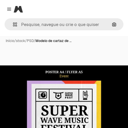
Magnific
Close menu
Pesqui
Início
/
stock
/
PSD
/
Modelo de cartaz de …