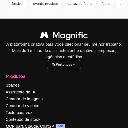
festival
evento musical
cartaz de festa
festa
post
A plataforma criativa para você direcionar seu melhor trabalho.
Mais de 1 milhão de assinantes entre criativos, empresas,
agências e estúdios.
Português
Produtos
Spaces
Assistente de IA
Gerador de imagens
Gerador de vídeos
Texto para voz
Conteúdo de stock
MCP para Claude/ChatGPT
New