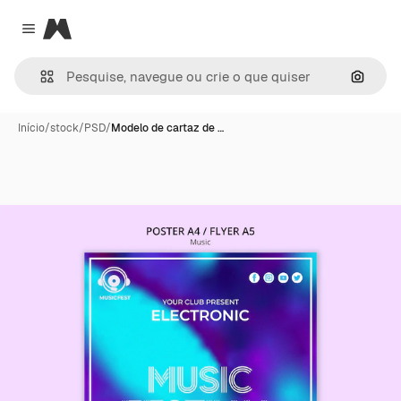
Magnific
Close menu
Pesqui
Início
/
stock
/
PSD
/
Modelo de cartaz de …