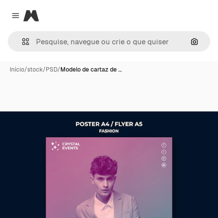
Magnific
Close menu
Pesqui
Início
/
stock
/
PSD
/
Modelo de cartaz de …