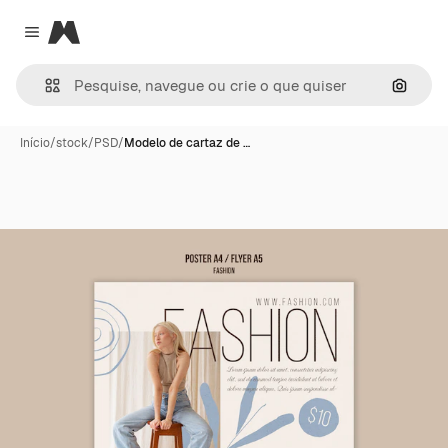
Magnific
Close menu
Pesqui
Início
/
stock
/
PSD
/
Modelo de cartaz de …