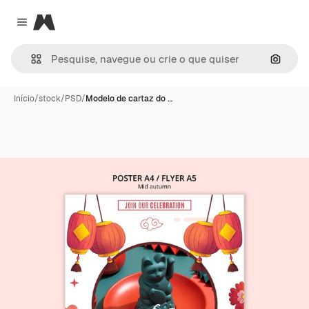
Magnific
Close menu
Pesqui
Início
/
stock
/
PSD
/
Modelo de cartaz do …