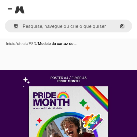
Magnific
Close menu
Pesqui
Início
/
stock
/
PSD
/
Modelo de cartaz do …