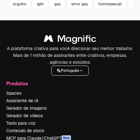
orgulho
lgbt
gay
amor gay
homossexual
post
A plataforma criativa para você direcionar seu melhor trabalho.
Mais de 1 milhão de assinantes entre criativos, empresas,
agências e estúdios.
Português
Produtos
Spaces
Assistente de IA
Gerador de imagens
Gerador de vídeos
Texto para voz
Conteúdo de stock
MCP para Claude/ChatGPT
New