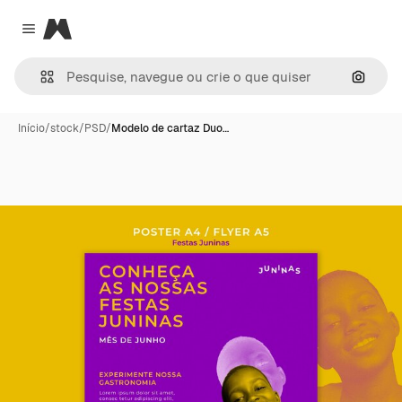
Magnific
Close menu
Pesqui
Início
/
stock
/
PSD
/
Modelo de cartaz Duo…