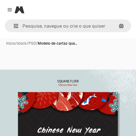
Magnific
Close menu
Pesqui
Início
/
stock
/
PSD
/
Modelo de cartaz qua…