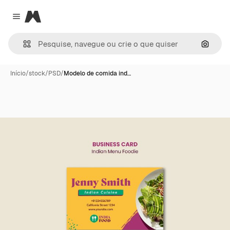
Magnific
Close menu
Pesqui
Início
/
stock
/
PSD
/
Modelo de comida ind…