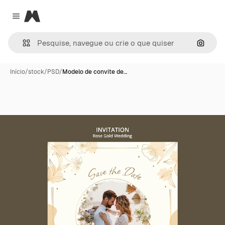
Magnific
Close menu
Pesqui
Início
/
stock
/
PSD
/
Modelo de convite de…