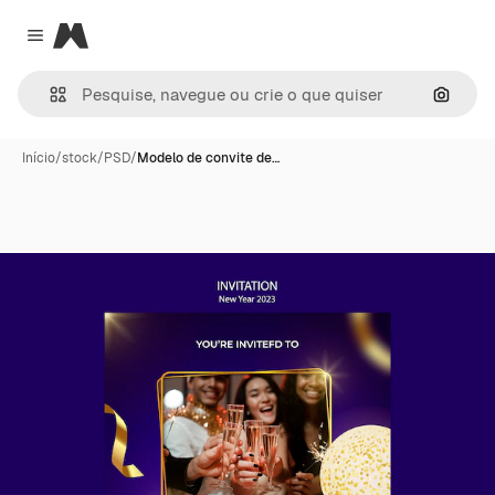
Magnific
Close menu
Pesqui
Início
/
stock
/
PSD
/
Modelo de convite de…