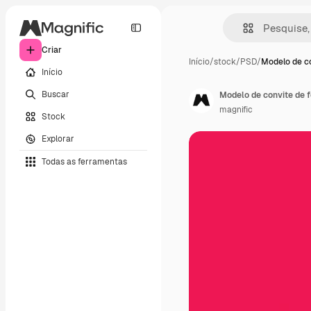
Criar
Início
/
stock
/
PSD
/
Modelo de c
Início
Buscar
Modelo de convite de f
magnific
Stock
Explorar
Todas as ferramentas