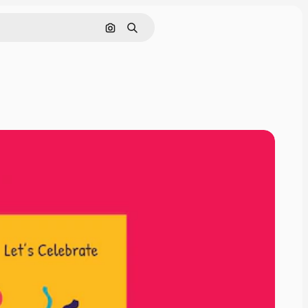
Pesquisar por imagem
Buscar