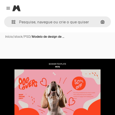
Magnific
Close menu
Pesqui
Início
/
stock
/
PSD
/
Modelo de design de …