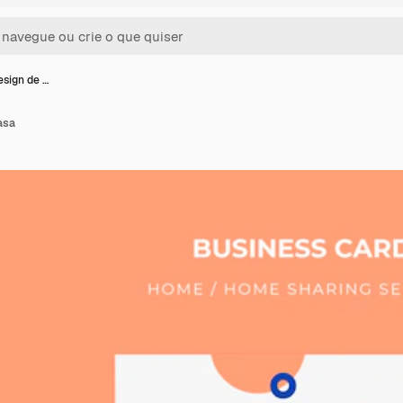
sign de …
asa