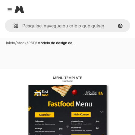
Magnific
Close menu
Pesqui
Início
/
stock
/
PSD
/
Modelo de design de …