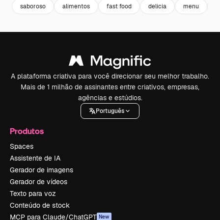
saboroso
alimentos
fast food
delicia
menu
p
A plataforma criativa para você direcionar seu melhor trabalho.
Mais de 1 milhão de assinantes entre criativos, empresas,
agências e estúdios.
Português
Produtos
Spaces
Assistente de IA
Gerador de imagens
Gerador de vídeos
Texto para voz
Conteúdo de stock
MCP para Claude/ChatGPT
New