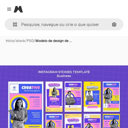
Magnific
Close menu
Pesqui
Início
/
stock
/
PSD
/
Modelo de design de …