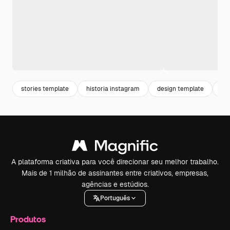
stories template
historia instagram
design template
de
A plataforma criativa para você direcionar seu melhor trabalho.
Mais de 1 milhão de assinantes entre criativos, empresas,
agências e estúdios.
Português
Produtos