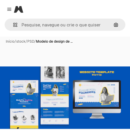
Magnific
Close menu
Pesqui
Início
/
stock
/
PSD
/
Modelo de design de …