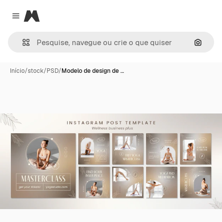
Magnific
Close menu
Pesqui
Início
/
stock
/
PSD
/
Modelo de design de …