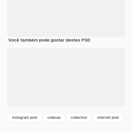
Você também pode gostar destes PSD
instagram post
colecao
collection
internet post
r