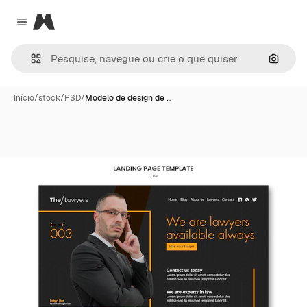
Magnific
Close menu
Pesqui
Início
/
stock
/
PSD
/
Modelo de design de …