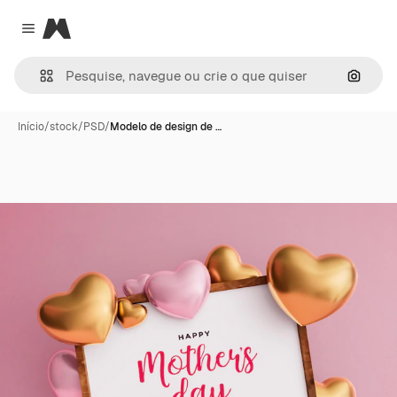
Magnific
Close menu
Pesqui
Início
/
stock
/
PSD
/
Modelo de design de …