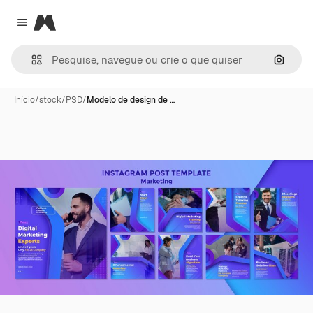
Magnific
Close menu
Pesqui
Início
/
stock
/
PSD
/
Modelo de design de …