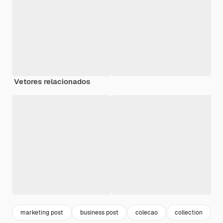
Vetores relacionados
marketing post
business post
colecao
collection
i