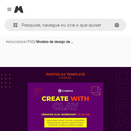
Magnific
Close menu
Pesqui
Início
/
stock
/
PSD
/
Modelo de design de …