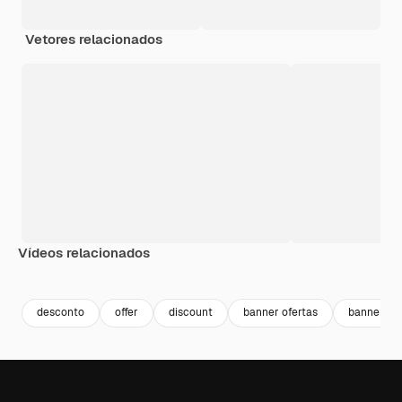
Vetores relacionados
Vídeos relacionados
Premium
Premium
desconto
offer
discount
banner ofertas
banner de