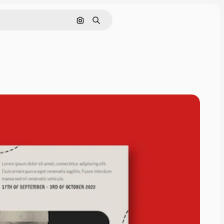
Pesquisar por imagem
Buscar