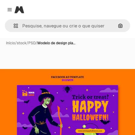
Magnific
Close menu
Pesqui
Início
/
stock
/
PSD
/
Modelo de design pla…