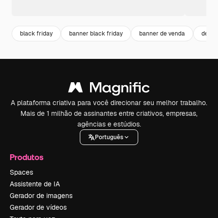
black friday
banner black friday
banner de venda
desco
A plataforma criativa para você direcionar seu melhor trabalho.
Mais de 1 milhão de assinantes entre criativos, empresas,
agências e estúdios.
Português
Produtos
Spaces
Assistente de IA
Gerador de imagens
Gerador de vídeos