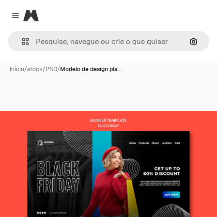
Magnific
Close menu
Pesqui
Início
/
stock
/
PSD
/
Modelo de design pla…