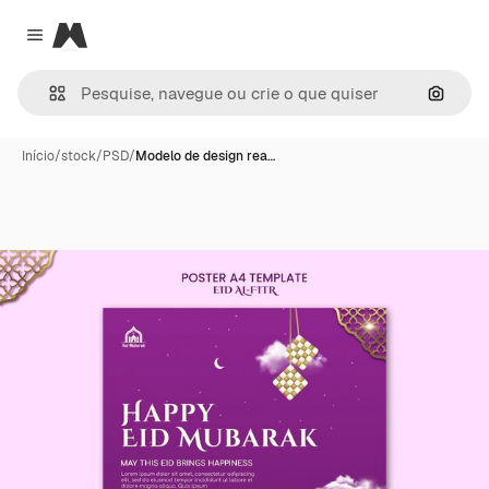
Magnific
Close menu
Pesqui
Início
/
stock
/
PSD
/
Modelo de design rea…