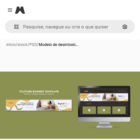
Magnific
Close menu
Pesqui
Início
/
stock
/
PSD
/
Modelo de desintoxic…