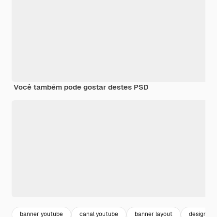
Você também pode gostar destes PSD
banner youtube
canal youtube
banner layout
design te