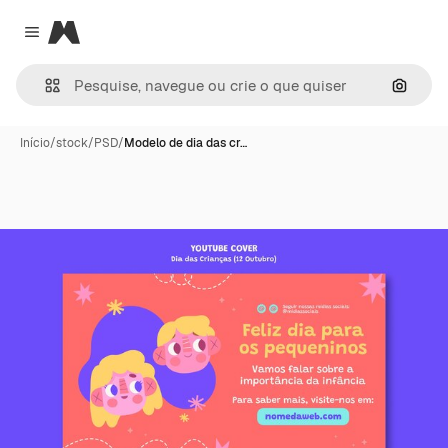
Magnific
Close menu
Pesqui
Início
/
stock
/
PSD
/
Modelo de dia das cr…