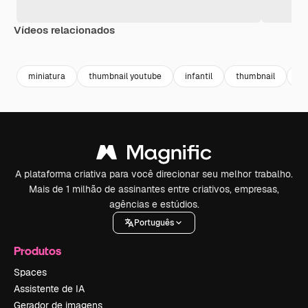
Vídeos relacionados
Premium
Premium
Gerado por IA
Premium
Premium
miniatura
thumbnail youtube
infantil
thumbnail
fl
A plataforma criativa para você direcionar seu melhor trabalho.
Mais de 1 milhão de assinantes entre criativos, empresas,
agências e estúdios.
Português
Produtos
Spaces
Assistente de IA
Gerador de imagens