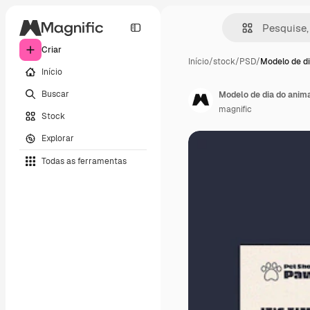
Criar
Início
/
stock
/
PSD
/
Modelo de di
Início
Buscar
Modelo de dia do anima
magnific
Stock
Explorar
Todas as ferramentas