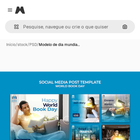
Magnific
Close menu
Pesqui
Início
/
stock
/
PSD
/
Modelo de dia mundia…