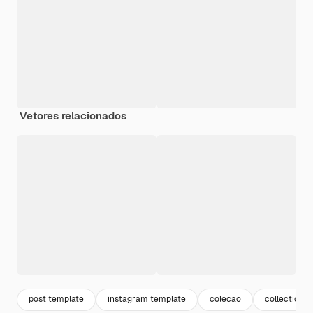
Vetores relacionados
post template
instagram template
colecao
collection