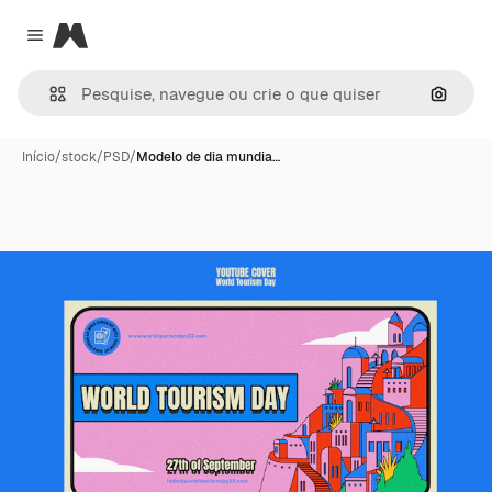
Magnific
Close menu
Pesqui
Início
/
stock
/
PSD
/
Modelo de dia mundia…